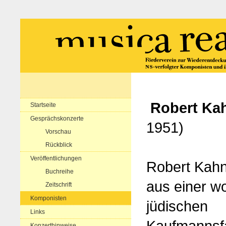
Robert Ka
Startseite
Gesprächskonzerte
1951)
Vorschau
Rückblick
Veröffentlichungen
Robert Kah
Buchreihe
aus einer w
Zeitschrift
Komponisten
jüdischen
Links
Kaufmannsfa
Konzerthinweise