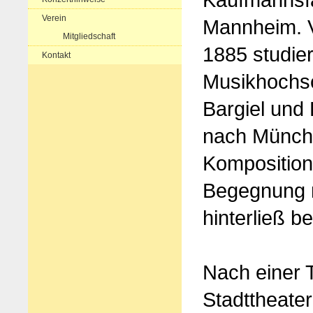
Verein
Mannheim. V
Mitgliedschaft
1885 studier
Kontakt
Musikhochsc
Bargiel und 
nach Münche
Komposition
Begegnung 
hinterließ b
Nach einer T
Stadttheate