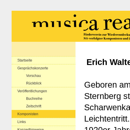
Erich Walt
Startseite
Gesprächskonzerte
Vorschau
Geboren am 
Rückblick
Veröffentlichungen
Sternberg st
Buchreihe
Scharwenka-
Zeitschrift
Komponisten
Leichtentrit
Links
1920er Jahre
Konzerthinweise