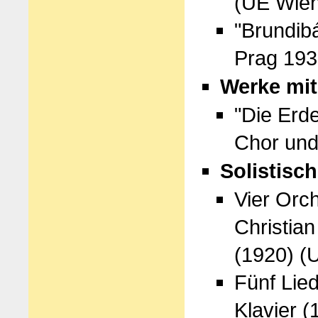
(UE Wie
"Brundib
Prag 193
Werke mit
"Die Erde
Chor und
Solistisc
Vier Orc
Christia
(1920) (
Fünf Lied
Klavier 