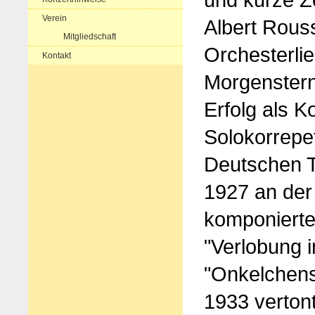
Verein
Albert Rouss
Mitgliedschaft
Orchesterli
Kontakt
Morgenstern
Erfolg als K
Solokorrepe
Deutschen Th
1927 an der 
komponierte
"Verlobung 
"Onkelchens
1933 verton