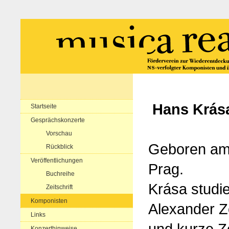
Hans Krás
Startseite
Gesprächskonzerte
Vorschau
Geboren am 
Rückblick
Veröffentlichungen
Prag.
Buchreihe
Krása studie
Zeitschrift
Komponisten
Alexander Z
Links
und kurze Ze
Konzerthinweise