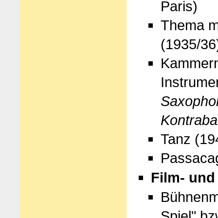
Paris)
Thema mit
(1935/36
Kammerm
Instrume
Saxophon
Kontraba
Tanz (194
Passacagl
Film- und
Bühnenmu
Spiel" b