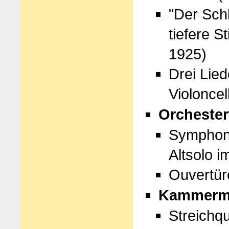
"Der Schl
tiefere 
1925)
Drei Lied
Violoncel
Orcheste
Symphoni
Altsolo i
Ouvertür
Kammerm
Streichqu