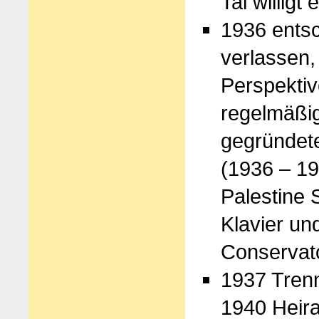
Tal willigt
1936 entsc
verlassen,
Perspektiv
regelmäßig
gegründete
(1936 – 19
Palestine 
Klavier un
Conservato
1937 Trenn
1940 Heirat