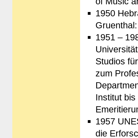
of Music 
1950 Hebr
Gruenthal:
1951 – 198
Universitä
Studios fü
zum Profe
Department
Institut bi
Emeritieru
1957 UNES
die Erfors