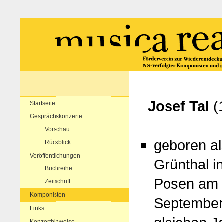
Josef Tal
(
Startseite
Gesprächskonzerte
Vorschau
geboren al
Rückblick
Veröffentlichungen
Grünthal i
Buchreihe
Posen am 
Zeitschrift
Komponisten
September
Links
Konzerthinweise