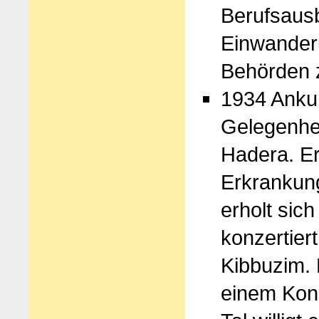
Berufsausb
Einwanderu
Behörden z
1934 Ankun
Gelegenhei
Hadera. Er
Erkrankung
erholt sic
konzertiert
Kibbuzim. 
einem Konz