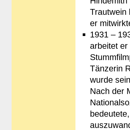
Hindemith 
Trautwein 
er mitwirkt
1931 – 19
arbeitet er
Stummfilmp
Tänzerin R
wurde sei
Nach der M
Nationalsoz
bedeutete,
auszuwand