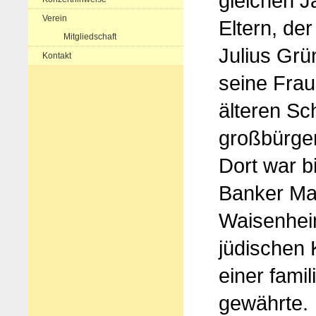
gleichen J
Verein
Eltern, de
Mitgliedschaft
Julius Grü
Kontakt
seine Frau
älteren Sc
großbürger
Dort war b
Banker Max
Waisenheim
jüdischen 
einer fami
gewährte.